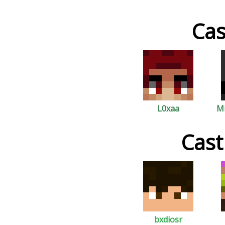
Cas
L0xaa
M
Cas
bxdiosr